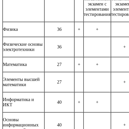
экзамен с
экзаме
элементами
элемен
тестирования
тестиров
Физика
36
+
+
Физические основы
36
+
электротехники
Математика
27
+
+
Элементы высшей
27
+
математики
Информатика и
40
+
+
ИКТ
Основы
информационных
40
+