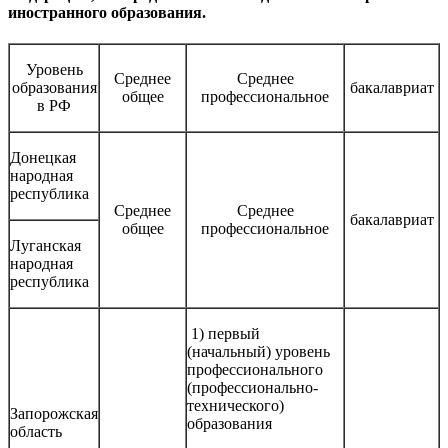
иностранного образования.
Уровень
Среднее
Среднее
образования
бакалавриат
общее
профессиональное
в РФ
Донецкая
народная
республика
Среднее
Среднее
бакалавриат
общее
профессиональное
Луганская
народная
республика
1) первый
(начальный) уровень
профессионального
(профессионально-
технического)
Запорожская
образования
область