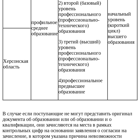
2) второй (базовый)
уровень
начальный
профессионального
уровень
(профессионально-
профильное
(короткий
технического)
среднее
цикл)
образования
образование
высшего
3) третий (высший)
образования
уровень
профессионального
(профессионально-
Херсонская
технического)
область
образования
4)профессиональное
предвысшее
образование
В случае если поступающие не могут представить оригинал
документа об образовании или об образовании и о
квалификации, они зачисляются на места в рамках
контрольных цифр на основании заявления о согласии на
зачисление, в котором указана причина невозможности