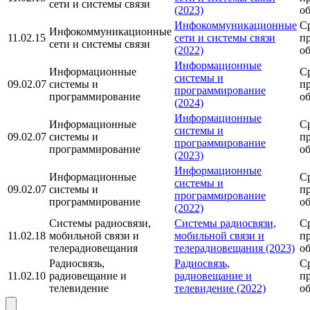
сети и системы связи
(2023)
о
Инфокоммуникационные
С
Инфокоммуникационные
11.02.15
сети и системы связи
п
сети и системы связи
(2022)
о
Информационные
Информационные
С
системы и
09.02.07
системы и
п
программирование
программирование
о
(2024)
Информационные
Информационные
С
системы и
09.02.07
системы и
п
программирование
программирование
о
(2023)
Информационные
Информационные
С
системы и
09.02.07
системы и
п
программирование
программирование
о
(2022)
Системы радиосвязи,
Системы радиосвязи,
С
11.02.18
мобильной связи и
мобильной связи и
п
телерадиовещания
телерадиовещания (2023)
о
Радиосвязь,
Радиосвязь,
С
11.02.10
радиовещание и
радиовещание и
п
телевидение
телевидение (2022)
о