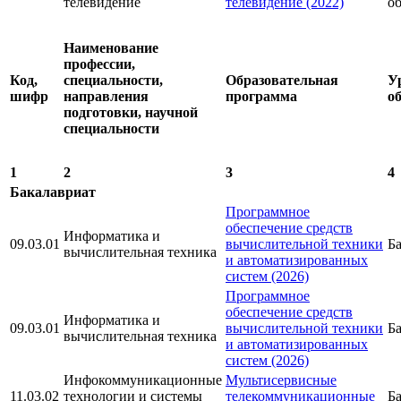
телевидение
телевидение (2022)
о
Наименование
профессии,
Код,
специальности,
Образовательная
У
шифр
направления
программа
о
подготовки, научной
специальности
1
2
3
4
Бакалавриат
Программное
обеспечение средств
Информатика и
09.03.01
вычислительной техники
Б
вычислительная техника
и автоматизированных
систем (2026)
Программное
обеспечение средств
Информатика и
09.03.01
вычислительной техники
Б
вычислительная техника
и автоматизированных
систем (2026)
Инфокоммуникационные
Мультисервисные
11.03.02
технологии и системы
телекоммуникационные
Б