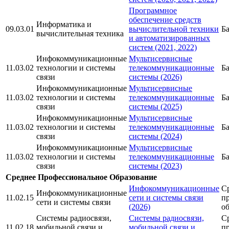
Программное
обеспечение средств
Информатика и
09.03.01
вычислительной техники
Б
вычислительная техника
и автоматизированных
систем (2021, 2022)
Инфокоммуникационные
Мультисервисные
11.03.02
технологии и системы
телекоммуникационные
Б
связи
системы (2026)
Инфокоммуникационные
Мультисервисные
11.03.02
технологии и системы
телекоммуникационные
Б
связи
системы (2025)
Инфокоммуникационные
Мультисервисные
11.03.02
технологии и системы
телекоммуникационные
Б
связи
системы (2024)
Инфокоммуникационные
Мультисервисные
11.03.02
технологии и системы
телекоммуникационные
Б
связи
системы (2023)
Среднее Профессиональное Образование
Инфокоммуникационные
С
Инфокоммуникационные
11.02.15
сети и системы связи
п
сети и системы связи
(2026)
о
Системы радиосвязи,
Системы радиосвязи,
С
11.02.18
мобильной связи и
мобильной связи и
п