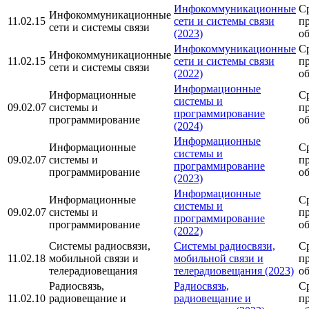
Инфокоммуникационные
С
Инфокоммуникационные
11.02.15
сети и системы связи
п
сети и системы связи
(2023)
о
Инфокоммуникационные
С
Инфокоммуникационные
11.02.15
сети и системы связи
п
сети и системы связи
(2022)
о
Информационные
Информационные
С
системы и
09.02.07
системы и
п
программирование
программирование
о
(2024)
Информационные
Информационные
С
системы и
09.02.07
системы и
п
программирование
программирование
о
(2023)
Информационные
Информационные
С
системы и
09.02.07
системы и
п
программирование
программирование
о
(2022)
Системы радиосвязи,
Системы радиосвязи,
С
11.02.18
мобильной связи и
мобильной связи и
п
телерадиовещания
телерадиовещания (2023)
о
Радиосвязь,
Радиосвязь,
С
11.02.10
радиовещание и
радиовещание и
п