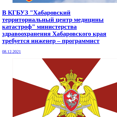
В КГБУЗ "Хабаровский
территориальный центр медицины
катастроф" министерства
здравоохранения Хабаровского края
требуется инженер – программист
08.12.2021